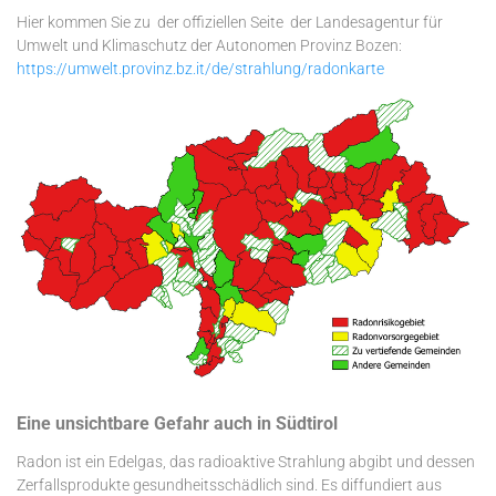
Hier kommen Sie zu der offiziellen Seite der Landesagentur für
Umwelt und Klimaschutz der Autonomen Provinz Bozen:
https://umwelt.provinz.bz.it/de/strahlung/radonkarte
Eine unsichtbare Gefahr auch in Südtirol
Radon ist ein Edelgas, das radioaktive Strahlung abgibt und dessen
Zerfallsprodukte gesundheitsschädlich sind. Es diffundiert aus