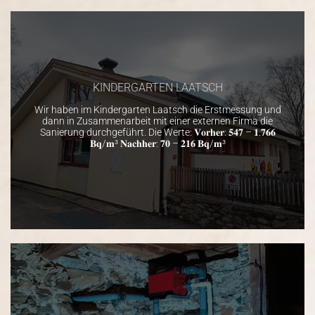
KINDERGARTEN LAATSCH
Wir haben im Kindergarten Laatsch die Erstmessung und
dann in Zusammenarbeit mit einer externen Firma die
Sanierung durchgeführt. Die Werte: 𝐕𝐨𝐫𝐡𝐞𝐫: 𝟓𝟒𝟕 – 𝟏.𝟕𝟔𝟔
𝐁𝐪/𝐦³ 𝐍𝐚𝐜𝐡𝐡𝐞𝐫: 𝟕𝟎 – 𝟐𝟏𝟔 𝐁𝐪/𝐦³