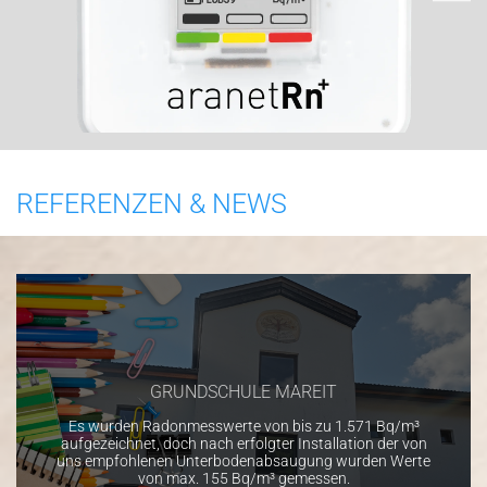
REFERENZEN & NEWS
GRUNDSCHULE MAREIT
Es wurden Radonmesswerte von bis zu 1.571 Bq/m³
aufgezeichnet, doch nach erfolgter Installation der von
uns empfohlenen Unterbodenabsaugung wurden Werte
von max. 155 Bq/m³ gemessen.