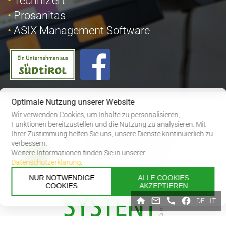
TechniZert
Prosanitas
ASIX Management Software
Optimale Nutzung unserer Website
Wir verwenden Cookies, um Inhalte zu personalisieren,
© 2026
|
Impressum
|
Privacy
|
Sitemap
Funktionen bereitzustellen und die Nutzung zu analysieren. Mit
Ihrer Zustimmung helfen Sie uns, unsere Dienste kontinuierlich zu
Gehostet mit 100 % Ökostrom
verbessern.
Weitere Informationen finden Sie in unserer
und 0 % CO2-Emissionen
Datenschutzerklärung
.
Hetzner Online GmbH
NUR NOTWENDIGE
ALLE COOKIES
COOKIES
AKZEPTIEREN
DE
IT
J.-Weingartner Str 47/b | I-39022 Algund (BZ)