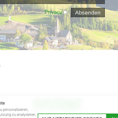
Privacy
p
ite
u personalisieren,
utzung zu analysieren.
J.-Weingartner Str 47/b | I-39022 Algund (BZ)