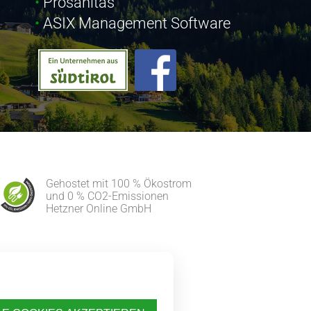
Prosanitas
ASIX Management Software
Gehostet mit 100 % Ökostrom
und 0 % CO2-Emissionen
Hetzner Online GmbH