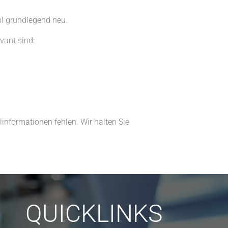
ol grundlegend neu.
vant sind:
informationen fehlen. Wir halten Sie
QUICKLINKS