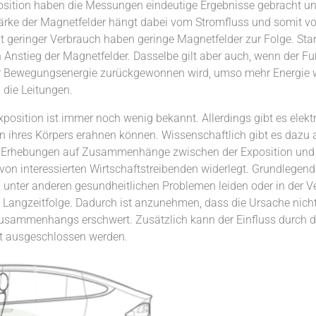
position haben die Messungen eindeutige Ergebnisse gebracht u
tärke der Magnetfelder hängt dabei vom Stromfluss und somit 
t geringer Verbrauch haben geringe Magnetfelder zur Folge. S
n Anstieg der Magnetfelder. Dasselbe gilt aber auch, wenn de
ehr Bewegungsenergie zurückgewonnen wird, umso mehr Energie wi
die Leitungen.
position ist immer noch wenig bekannt. Allerdings gibt es elekt
 ihres Körpers erahnen können. Wissenschaftlich gibt es dazu 
che Erhebungen auf Zusammenhänge zwischen der Exposition und
on interessierten Wirtschaftstreibenden widerlegt. Grundlegend f
h unter anderen gesundheitlichen Problemen leiden oder in der V
ne Langzeitfolge. Dadurch ist anzunehmen, dass die Ursache nich
sammenhangs erschwert. Zusätzlich kann der Einfluss durch di
t ausgeschlossen werden.