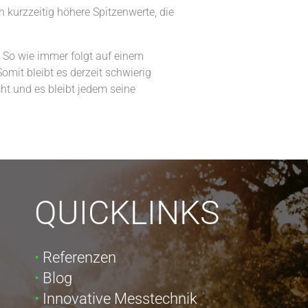
 kurzzeitig höhere Spitzenwerte, die
 So wie immer folgt auf einem
mit bleibt es derzeit schwierig
ht und es bleibt jedem seine
QUICKLINKS
Referenzen
Blog
Innovative Messtechnik