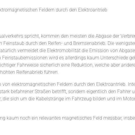
ktromagnetischen Feldern durch den Elektroantrieb
alverkehrs spricht, kommen den meisten die Abgase der Verbre
den Feinstaub durch den Reifen- und Bremsenabrieb. Die wenigst
atürlich vermeidet die Elektromobilität die Emission von Abgas
n Feinstaubemissionen wird es allerdings kaum Unterschiede g
sichtiger Fahrweise sicherlich eine Reduktion, welche aber ande
höhten Reifenabrieb führen.
n von elektromagnetischen Feldern durch den Elektroantrieb. Inte
ark befahrener Straßen betrifft, sondern eigentlich den Fahrer 
 die sich um die Kabelstränge im Fahrzeug bilden und im Motor f
ung kaum noch ein relevantes magnetisches Feld messbar, insb