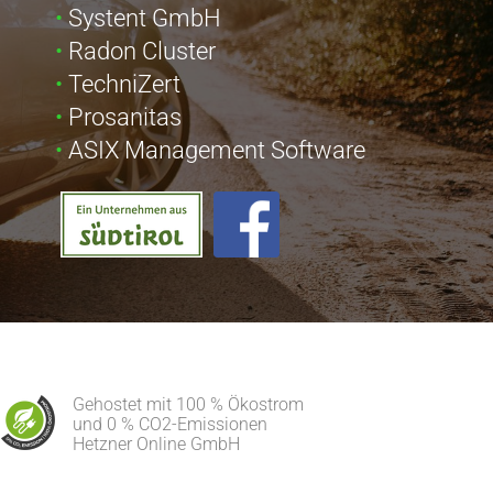
Systent GmbH
Radon Cluster
TechniZert
Prosanitas
ASIX Management Software
Gehostet mit 100 % Ökostrom
und 0 % CO2-Emissionen
Hetzner Online GmbH