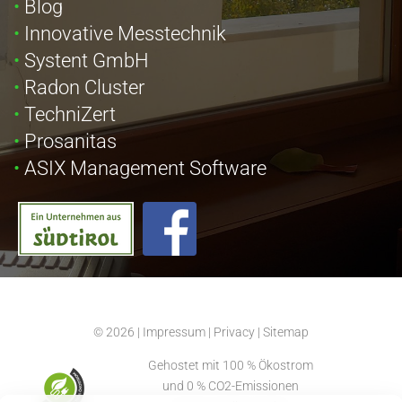
Blog
Innovative Messtechnik
Systent GmbH
Radon Cluster
TechniZert
Prosanitas
ASIX Management Software
© 2026
|
Impressum
|
Privacy
|
Sitemap
Gehostet mit 100 % Ökostrom
und 0 % CO2-Emissionen