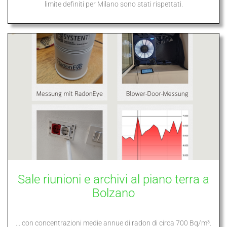
limite definiti per Milano sono stati rispettati.
Sale riunioni e archivi al piano terra a
Bolzano
... con concentrazioni medie annue di radon di circa 700 Bq/m³.