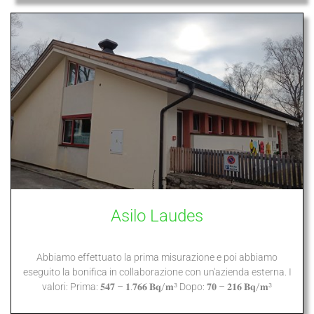
Asilo Laudes
Abbiamo effettuato la prima misurazione e poi abbiamo
eseguito la bonifica in collaborazione con un'azienda esterna. I
valori: Prima: 𝟓𝟒𝟕 – 𝟏.𝟕𝟔𝟔 𝐁𝐪/𝐦³ Dopo: 𝟕𝟎 – 𝟐𝟏𝟔 𝐁𝐪/𝐦³