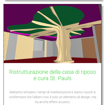
Ristrutturazione della casa di riposo
e cura St. Pauls
Abbiamo simulato i tempi di riverberazione e siamo riusciti a
confermare che l'albero non è solo un elemento di design, ma
ha anche effetti acustici.