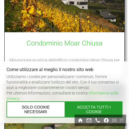
Condominio Moar Chiusa
Misurazione acustica dell'edificio condominio Moar Chiusa per
la certificazione casa clima A Nature.
Come utilizzare al meglio il nostro sito web
Utilizziamo i cookie per personalizzare i contenuti, fornire
funzionalità e analizzare l'utilizzo del sito. Con il tuo consenso ci
aiuti a migliorare costantemente i nostri servizi.
Per ulteriori informazioni, consultare la nostra
informativa sulla
privacy
.
SOLO COOKIE
ACCETTA TUTTI I
NECESSARI
COOKIE
DE
IT