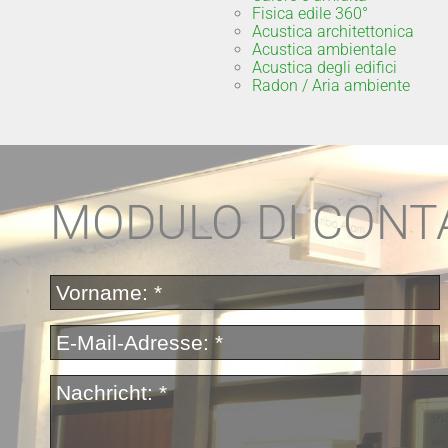
Fisica edile 360°
Acustica architettonica
Acustica ambientale
Acustica degli edifici
Radon / Aria ambiente
MODULO DI CONT