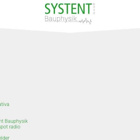
ativa
ent Bauphysik
pot radio
elder