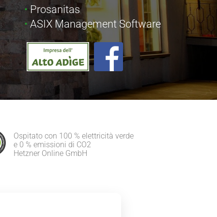
Prosanitas
ASIX Management Software
Ospitato con 100 % elettricità verde
e 0 % emissioni di CO2
Hetzner Online GmbH