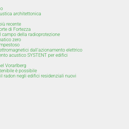
io
ustica architettonica
più recente
orte di Fortezza
l campo della radioprotezione
matico zero
tempestoso
ettromagnetici dall'azionamento elettrico
mento acustico SYSTENT per edifici
nel Vorarlberg
enibile è possibile
il radon negli edifici residenziali nuovi